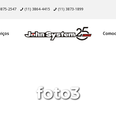
 3875-2547
(11) 3864-4415
(11) 3873-1899
viços
Comod
foto3