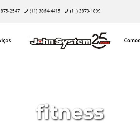
 3875-2547
(11) 3864-4415
(11) 3873-1899
viços
Comod
fitness