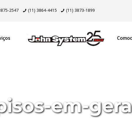
 3875-2547
(11) 3864-4415
(11) 3873-1899
viços
Comod
pisos-em-gera