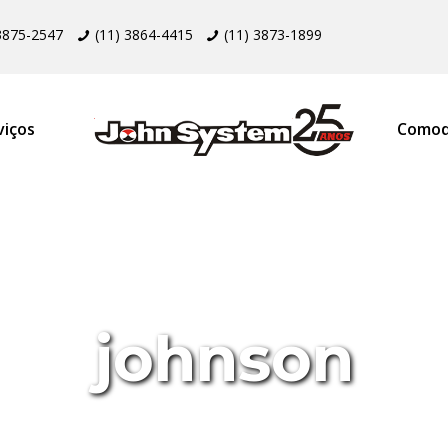
 3875-2547
(11) 3864-4415
(11) 3873-1899
viços
Comod
johnson