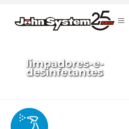
limpadores-e-
desinfetantes