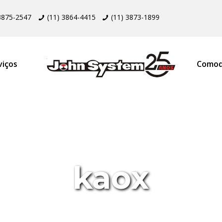
 3875-2547
(11) 3864-4415
(11) 3873-1899
viços
Comod
kaox